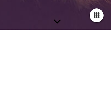
Alle Bilder können Sie bei mir bestellen. Wahlweise als
hochwertiger Print (UV-beständige Tinte - Pigment-Tinte).
Alle Kunstwerke sind auch auf Leinwand erhältlich, auf
Wunsch auch auf Keilrahmen. Preis auf Anfrage
Informationen finden Sie unter
https://giclee-frique.com
Maritime Fotografien
Fotografien aus Ostfriesland
Maritime Fotografien
In Ostfriesland